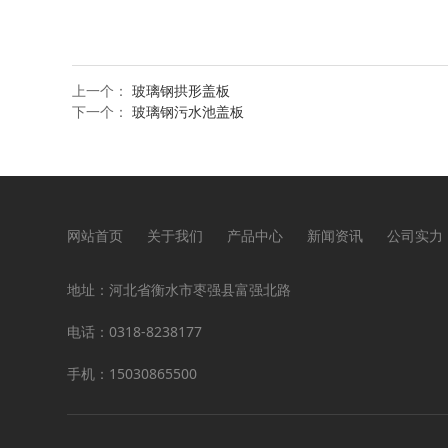
上一个：
玻璃钢拱形盖板
下一个：
玻璃钢污水池盖板
网站首页
关于我们
产品中心
新闻资讯
公司实力
地址：河北省衡水市枣强县富强北路
电话：0318-8238177
手机：15030865500